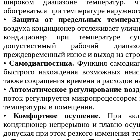
широком диапазоне температур, ч
обогреваться при температуре наружного
•
Защита от предельных температ
воздуха кондиционер отслеживает улич
кондиционер при температуре су
допустистимый рабочий диапаз
преждевременный износ и выход из стро
•
Самодиагностика.
Функция самодиаг
быстрого нахождения возможных неисп
также сокращения времени и расходов на
•
Автоматическое регулирование возд
поток регулируется микропроцессором 
температуры в помещении.
•
Комфортное осушение.
При вклю
кондиционер непрерывно и плавно осуш
допуская при этом резкого изменения т