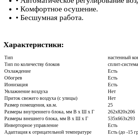
• Автоматическое регулирование воз
• Комфортное осушение.
• Бесшумная работа.
Характеристики:
Тип
настенный ко
Тип по количеству блоков
сплит-систем
Охлаждение
Есть
Обогрев
Есть
Ионизация
Есть
Увлажнение воздуха
Нет
Приток свежего воздуха (с улицы)
Нет
Размер помещения, кв.м.
25
Размеры внутреннего блока, мм В х Ш х Г
262х820х206
Размеры внешнего блока, мм В х Ш х Г
535х663x293
Инверторное управление
Есть
Адаптация к отрицательной температуре
Есть (до -15 г