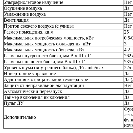
Ультрафиолетовое излучение
Нет
Осушение воздуха
Да
Увлажнение воздуха
Нет
Вентиляция
Да
Приток свежего воздуха (с улицы)
Нет
Размер помещения, кв.м.
25
Максимальная потребляемая мощность, кВт
0,5/
Максимальная мощность охлаждения, кВт
3
Максимальная мощность обогрева, кВт
4,2
Размеры внутреннего блока, мм В х Ш х Г
262
Размеры внешнего блока, мм В х Ш х Г
535
Уровень шума (внутреннего блока), Дб - min/max
22/
Инверторное управление
Да
Адаптация к отрицательной температуре
Да (
Защита от неправильной эксплуатации
Нет
Автоматический перезапуск
Да
Таймер включения-выключения
Да
Пульт ДУ
Да
Фун
лёг
Дополнительно
фун
ноч