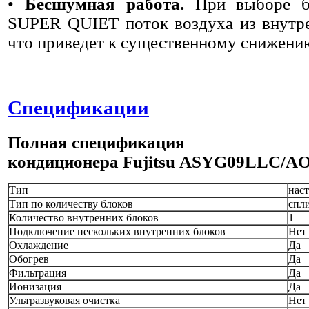
•
Бесшумная работа.
При выборе б
SUPER QUIET поток воздуха из внутрен
что приведет к существенному снижени
Спецификации
Полная спецификация
кондиционера
Fujitsu
ASYG09LLC/A
Тип
нас
Тип по количеству блоков
спл
Количество внутренних блоков
1
Подключение нескольких внутренних блоков
Нет
Охлаждение
Да
Обогрев
Да
Фильтрация
Да
Ионизация
Да
Ультразвуковая очистка
Нет