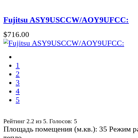
Fujitsu ASY9USCCW/AOY9UFCC:
$716.00
1
2
3
4
5
Рейтинг
2.2
из
5
. Голосов:
5
Площадь помещения (м.кв.): 35 Режим ра
тепло