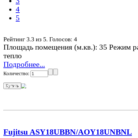
3
4
5
Рейтинг
3.3
из
5
. Голосов:
4
Площадь помещения (м.кв.): 35 Режим ра
тепло
Подробнее...
Количество:
упить в 1 клик
Fujitsu ASY18UBBN/AOY18UNBNL