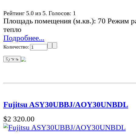
Рейтинг
5.0
из
5
. Голосов:
1
Площадь помещения (м.кв.): 70 Режим ра
тепло
Подробнее...
Количество:
упить в 1 клик
Fujitsu ASY30UBBJ/AOY30UNBDL
$2 320.00