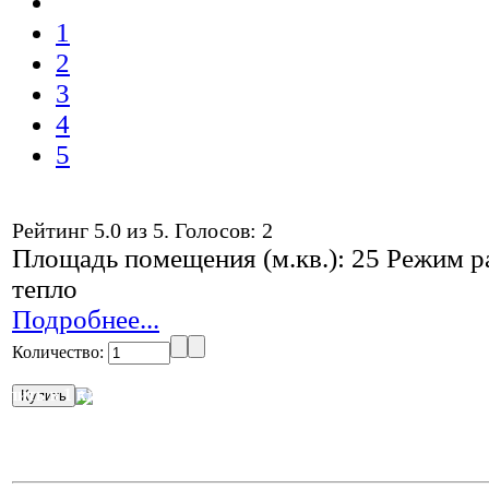
1
2
3
4
5
Рейтинг
5.0
из
5
. Голосов:
2
Площадь помещения (м.кв.): 25 Режим ра
тепло
Подробнее...
Количество:
упить в 1 клик