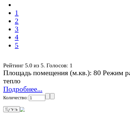
1
2
3
4
5
Рейтинг
5.0
из
5
. Голосов:
1
Площадь помещения (м.кв.): 80 Режим ра
тепло
Подробнее...
Количество:
упить в 1 клик