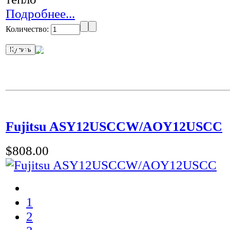
Подробнее...
Количество:
упить в 1 клик
Fujitsu ASY12USCCW/AOY12USCC
$808.00
1
2