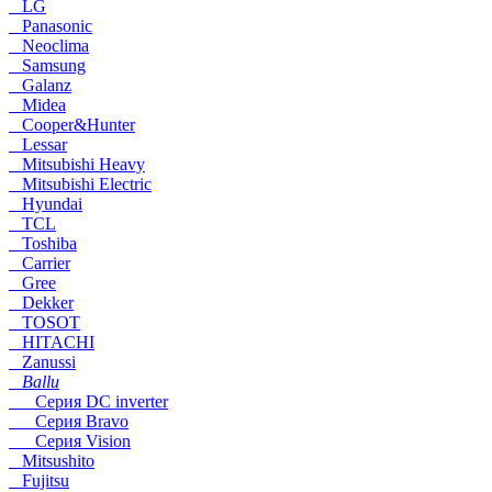
LG
Panasonic
Neoclima
Samsung
Galanz
Midea
Cooper&Hunter
Lessar
Mitsubishi Heavy
Mitsubishi Electric
Hyundai
TCL
Toshiba
Carrier
Gree
Dekker
TOSOT
HITACHI
Zanussi
Ballu
Серия DC inverter
Серия Bravo
Серия Vision
Mitsushito
Fujitsu