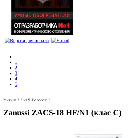
1
2
3
4
5
Рейтинг
2.3
из
5
. Голосов:
3
Zanussi ZACS-18 HF/N1 (клас С)