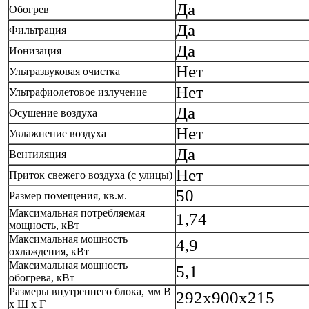
Да
Обогрев
Да
Фильтрация
Да
Ионизация
Нет
Ультразвуковая очистка
Нет
Ультрафиолетовое излучение
Да
Осушение воздуха
Нет
Увлажнение воздуха
Да
Вентиляция
Нет
Приток свежего воздуха (с улицы)
50
Размер помещения, кв.м.
Максимальная потребляемая
1,74
мощность, кВт
Максимальная мощность
4,9
охлаждения, кВт
Максимальная мощность
5,1
обогрева, кВт
Размеры внутреннего блока, мм В
292x900x215
х Ш х Г