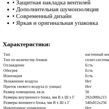
• Защитная накладка вентилей
• Дополнительная шумоизоляция
• Современный дизайн
• Яркая и оригинальная упаковка
Характеристики:
Тип
настенный ко
Тип по количеству блоков
сплит-систем
Охлаждение
Есть
Обогрев
Есть
Ионизация
Есть
Увлажнение воздуха
Нет
Приток свежего воздуха (с улицы)
Нет
Размер помещения, кв.м.
50
Размеры внутреннего блока, мм В х Ш х Г
292x900x215
Размеры внешнего блока, мм В х Ш х Г
540x812x256
Инверторное управление
Нет