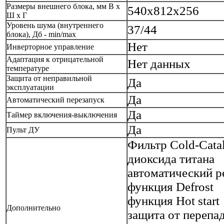
Размеры внешнего блока, мм В х
540x812x256
Ш х Г
Уровень шума (внутреннего
37/44
блока), Дб - min/max
Нет
Инверторное управление
Адаптация к отрицательной
Нет данных
температуре
Защита от неправильной
Да
эксплуатации
Да
Автоматический перезапуск
Да
Таймер включения-выключения
Да
Пульт ДУ
Фильтр Cold-Catal
диоксида титана
автоматический р
функция Defrost
функция Hot start
Дополнительно
защита от перепа