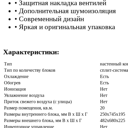
• Защитная накладка вентилей
• Дополнительная шумоизоляция
• Современный дизайн
• Яркая и оригинальная упаковка
Характеристики:
Тип
настенный ко
Тип по количеству блоков
сплит-систем
Охлаждение
Есть
Обогрев
Есть
Ионизация
Нет
Увлажнение воздуха
Нет
Приток свежего воздуха (с улицы)
Нет
Размер помещения, кв.м.
20
Размеры внутреннего блока, мм В х Ш х Г
250x745x195
Размеры внешнего блока, мм В х Ш х Г
482x680x225
Инверторное управление
Нет