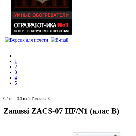
1
2
3
4
5
Рейтинг
3.3
из
5
. Голосов:
3
Zanussi ZACS-07 HF/N1 (клас B)