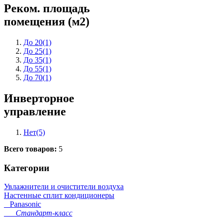
Реком. площадь
помещения (м2)
До 20
(1)
До 25
(1)
До 35
(1)
До 55
(1)
До 70
(1)
Инверторное
управление
Нет
(5)
Всего товаров:
5
Категории
Увлажнители и очистители воздуха
Настенные сплит кондиционеры
Panasonic
Стандарт-класс