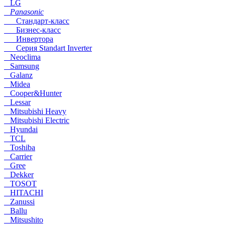
LG
Panasonic
Стандарт-класс
Бизнес-класс
Инвертора
Серия Standart Inverter
Neoclima
Samsung
Galanz
Midea
Cooper&Hunter
Lessar
Mitsubishi Heavy
Mitsubishi Electric
Hyundai
TCL
Toshiba
Carrier
Gree
Dekker
TOSOT
HITACHI
Zanussi
Ballu
Mitsushito