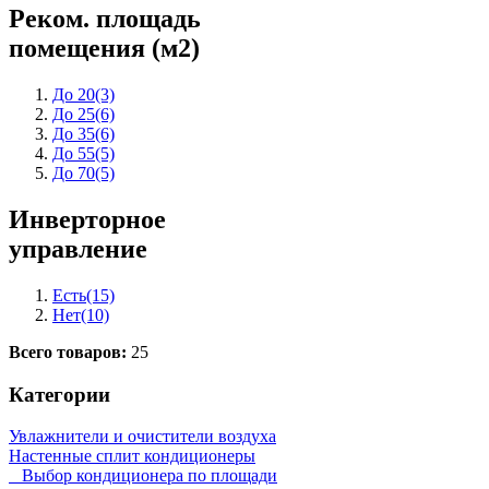
Реком. площадь
помещения (м2)
До 20
(3)
До 25
(6)
До 35
(6)
До 55
(5)
До 70
(5)
Инверторное
управление
Есть
(15)
Нет
(10)
Всего товаров:
25
Категории
Увлажнители и очистители воздуха
Настенные сплит кондиционеры
Выбор кондиционера по площади