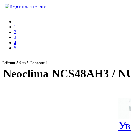
1
2
3
4
5
Рейтинг
5.0
из
5
. Голосов:
1
Neoclima NCS48AH3 / 
Ув